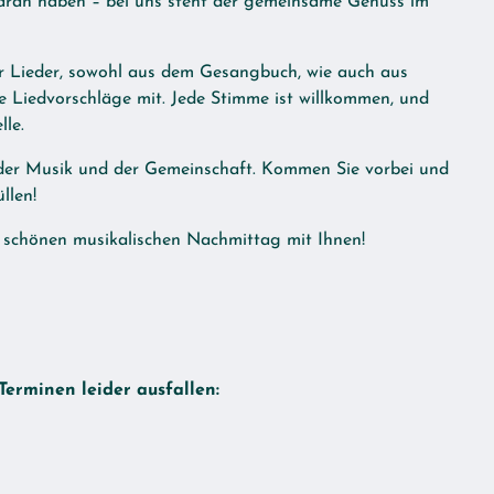
daran haben – bei uns steht der gemeinsame Genuss im
r Lieder, sowohl aus dem Gesangbuch, wie auch aus
e Liedvorschläge mit. Jede Stimme ist willkommen, und
le.
n der Musik und der Gemeinschaft. Kommen Sie vorbei und
llen!
n schönen musikalischen Nachmittag mit Ihnen!
erminen leider ausfallen: