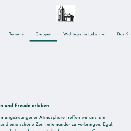
Termine
Gruppen
Wichtiges im Leben
Das Kir
Wichtiges im Leben
Das Kir
v
Taufe
Weihna
Patenschaft
Die Kar
Trauung
Pfingst
Das Lebensende
Ernted
n und Freude erleben
Reform
 In ungezwungener Atmosphäre treffen wir uns, um
nd eine schöne Zeit miteinander zu verbringen. Egal,