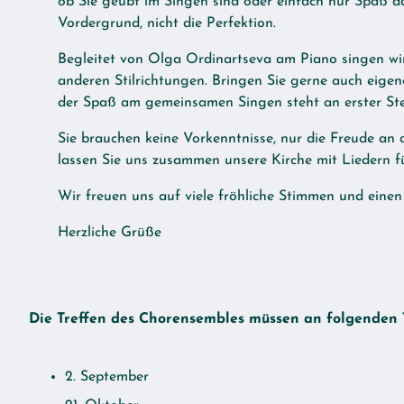
ob Sie geübt im Singen sind oder einfach nur Spaß 
Senior*innenarbeit
Vordergrund, nicht die Perfektion.
Der Apostel Thomas
Begleitet von Olga Ordinartseva am Piano singen wi
anderen Stilrichtungen. Bringen Sie gerne auch eigen
Spenden
der Spaß am gemeinsamen Singen steht an erster Stel
Kontakte
Sie brauchen keine Vorkenntnisse, nur die Freude a
lassen Sie uns zusammen unsere Kirche mit Liedern fü
Wir freuen uns auf viele fröhliche Stimmen und eine
Herzliche Grüße
Die Treffen des Chorensembles müssen an folgenden T
2. September