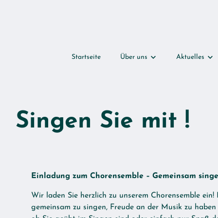
Startseite
Über uns
Aktuelles
Über uns
Aktuelles
Unsere Kirche
Beitragsarchi
Singen Sie mit !
Unser Stadtteil
Der Kirchengemeinderat
Radioandachten
Einladung zum Chorensemble – Gemeinsam singe
Kirchenmusik
Wir laden Sie herzlich zu unserem Chorensemble ein!
Jazzkirche
gemeinsam zu singen, Freude an der Musik zu haben u