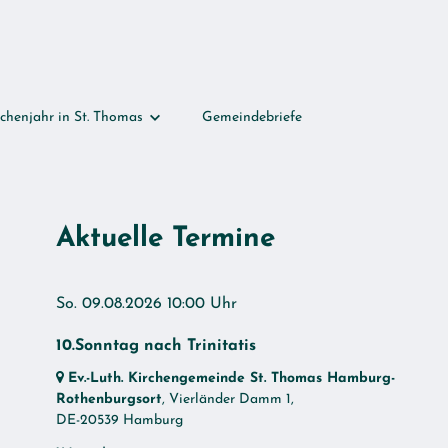
chenjahr in St. Thomas
Gemeindebriefe
chenjahr in St. Thomas
chten
Aktuelle Termine
woche (Palmsonntag - Ostersonntag)
en
So. 09.08.2026 10:00 Uhr
ank
10.Sonntag nach Trinitatis
ationstag
Ev.-Luth. Kirchengemeinde St. Thomas Hamburg-
Rothenburgsort
, Vierländer Damm 1,
DE-20539 Hamburg